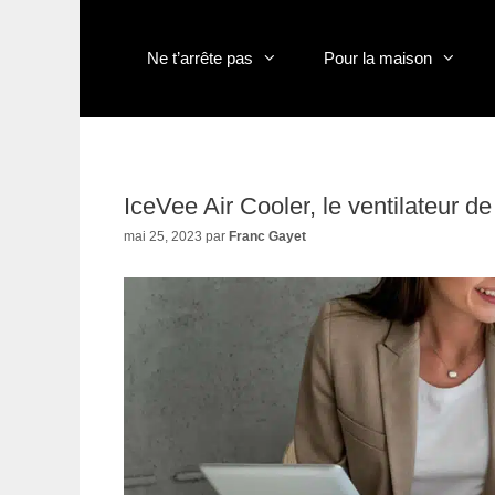
Aller
au
contenu
Ne t’arrête pas
Pour la maison
IceVee Air Cooler, le ventilateur d
mai 25, 2023
par
Franc Gayet