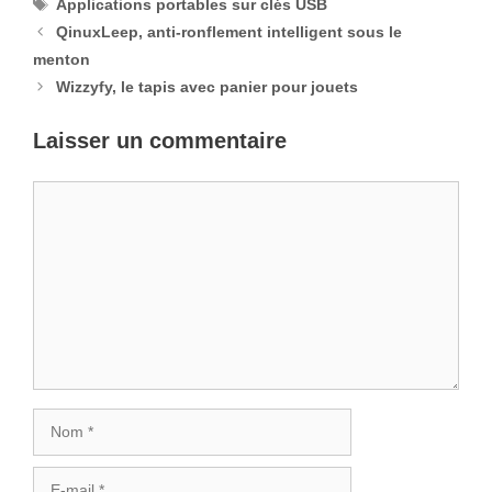
Étiquettes
Applications portables sur clés USB
QinuxLeep, anti-ronflement intelligent sous le
menton
Wizzyfy, le tapis avec panier pour jouets
Laisser un commentaire
Commentaire
Nom
E-