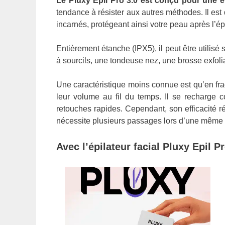
Le Pluxy Epil Pro 3.0 est conçu pour une é
tendance à résister aux autres méthodes. Il est 
incarnés, protégeant ainsi votre peau après l’épi
Entièrement étanche (IPX5), il peut être utilis
à sourcils, une tondeuse nez, une brosse exfolia
Une caractéristique moins connue est qu’en fragil
leur volume au fil du temps. Il se recharge 
retouches rapides. Cependant, son efficacité rée
nécessite plusieurs passages lors d’une même u
Avec l’épilateur facial Pluxy Epil 