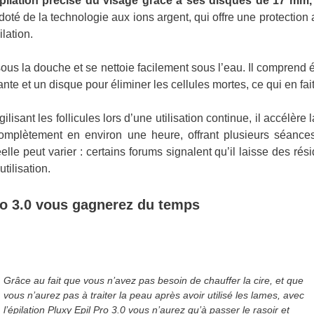
pilation précise du visage grâce à ses disques de 17 mm, a
doté de la technologie aux ions argent, qui offre une protection 
lation.
é sous la douche et se nettoie facilement sous l’eau. Il compren
nte et un disque pour éliminer les cellules mortes, ce qui en fai
isant les follicules lors d’une utilisation continue, il accélère l
complètement en environ une heure, offrant plusieurs séances
lle peut varier : certains forums signalent qu’il laisse des rési
tilisation.
Pro 3.0 vous gagnerez du temps
Grâce au fait que vous n’avez pas besoin de chauffer la cire, et que
vous n’aurez pas à traiter la peau après avoir utilisé les lames, avec
l’épilation Pluxy Epil Pro 3.0 vous n’aurez qu’à passer le rasoir et