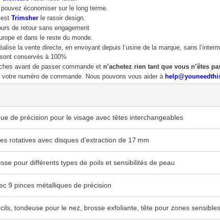
s pouvez économiser sur le long terme.
 est
Trimsher
le rasoir design.
jours de retour sans engagement
urope et dans le reste du monde.
réalise la vente directe, en envoyant depuis l’usine de la marque, sans l’interm
 sont conservés à 100%
herches avant de passer commande et
n’achetez rien tant que vous n’êtes pa
er votre numéro de commande. Nous pouvons vous aider à
help@youneedthi
ique de précision pour le visage avec têtes interchangeables
es rotatives avec disques d’extraction de 17 mm
sse pour différents types de poils et sensibilités de peau
vec 9 pinces métalliques de précision
ils, tondeuse pour le nez, brosse exfoliante, tête pour zones sensible