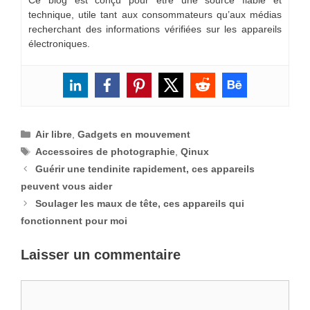
Ce blog est conçu pour être une source fiable et
technique, utile tant aux consommateurs qu’aux médias
recherchant des informations vérifiées sur les appareils
électroniques.
Catégories
Air libre
,
Gadgets en mouvement
Étiquettes
Accessoires de photographie
,
Qinux
Guérir une tendinite rapidement, ces appareils
peuvent vous aider
Soulager les maux de tête, ces appareils qui
fonctionnent pour moi
Laisser un commentaire
Commentaire