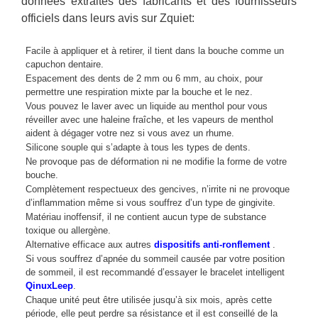
données extraites des fabricants et des fournisseurs
officiels dans leurs avis sur Zquiet:
Facile à appliquer et à retirer, il tient dans la bouche comme un
capuchon dentaire.
Espacement des dents de 2 mm ou 6 mm, au choix, pour
permettre une respiration mixte par la bouche et le nez.
Vous pouvez le laver avec un liquide au menthol pour vous
réveiller avec une haleine fraîche, et les vapeurs de menthol
aident à dégager votre nez si vous avez un rhume.
Silicone souple qui s’adapte à tous les types de dents.
Ne provoque pas de déformation ni ne modifie la forme de votre
bouche.
Complètement respectueux des gencives, n’irrite ni ne provoque
d’inflammation même si vous souffrez d’un type de gingivite.
Matériau inoffensif, il ne contient aucun type de substance
toxique ou allergène.
Alternative efficace aux autres
dispositifs anti-ronflement
.
Si vous souffrez d’apnée du sommeil causée par votre position
de sommeil, il est recommandé d’essayer le bracelet intelligent
QinuxLeep
.
Chaque unité peut être utilisée jusqu’à six mois, après cette
période, elle peut perdre sa résistance et il est conseillé de la