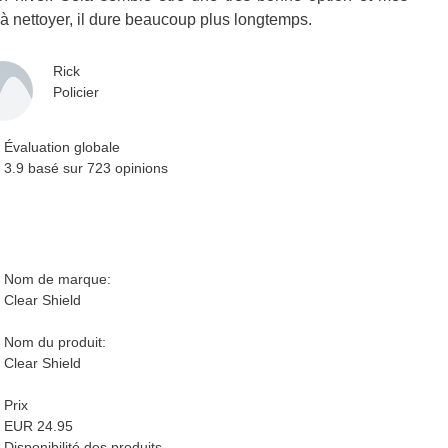
 à nettoyer, il dure beaucoup plus longtemps.
Rick
Policier
Évaluation globale
3.9 basé sur
723
opinions
Nom de marque:
Clear Shield
Nom du produit:
Clear Shield
Prix
EUR 24.95
Disponibilité des produits