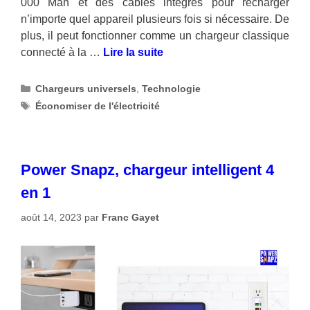
000 Mah et des câbles intégrés pour recharger
n’importe quel appareil plusieurs fois si nécessaire. De
plus, il peut fonctionner comme un chargeur classique
connecté à la …
Lire la suite
Catégories
Chargeurs universels
,
Technologie
Étiquettes
Économiser de l'électricité
Power Snapz, chargeur intelligent 4
en 1
août 14, 2023
par
Franc Gayet