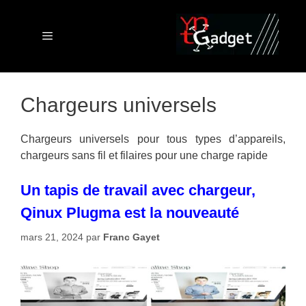
Aller
au
contenu
Menu
Chargeurs universels
Chargeurs universels pour tous types d’appareils,
chargeurs sans fil et filaires pour une charge rapide
Un tapis de travail avec chargeur,
Qinux Plugma est la nouveauté
mars 21, 2024
par
Franc Gayet