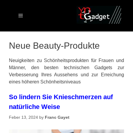
Skip
to
content
Menu
Neue Beauty-Produkte
Neuigkeiten zu Schönheitsprodukten für Frauen und
Männer, den besten technischen Gadgets zur
Verbesserung Ihres Aussehens und zur Erreichung
eines höheren Schönheitsniveaus
So lindern Sie Knieschmerzen auf
natürliche Weise
Feber 13, 2024
by
Franc Gayet