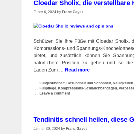
Cloedar Sholix, die verstellbar
Feber 6, 2024
by
Franc Gayet
Schützen Sie Ihre Füße mit Cloedar Sholix, 
Kompressions- und Spannungs-Knöchelorthese. 
bietet, und zusätzlich können Sie Spannu
natürlichere Position zu geben und so die S
Laden Zum …
Read more
Categories
Fußgesundheit
,
Gesundheit und Schönheit
,
Neuigkeiten
Tags
Fußpflege
,
Kompressions-Schlauchbandagen
,
Verbesse
Leave a comment
Tendinitis schnell heilen, diese
Jänner 30, 2024
by
Franc Gayet