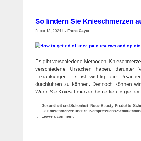
So lindern Sie Knieschmerzen au
Feber 13, 2024
by
Franc Gayet
Es gibt verschiedene Methoden, Knieschmerze
verschiedene Ursachen haben, darunter Ver
Erkrankungen. Es ist wichtig, die Ursac
durchführen zu können. Dennoch können wir 
Wenn Sie Knieschmerzen bemerken, ergreife
Categories
Gesundheit und Schönheit
,
Neue Beauty-Produkte
,
Sch
Tags
Gelenkschmerzen lindern
,
Kompressions-Schlauchban
Leave a comment