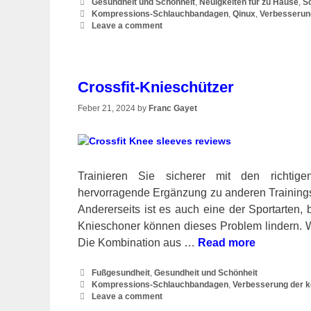
Categories
Gesundheit und Schönheit
,
Neuigkeiten für zu Hause
,
S
Tags
Kompressions-Schlauchbandagen
,
Qinux
,
Verbesserung
Leave a comment
Crossfit-Knieschützer
Feber 21, 2024
by
Franc Gayet
Trainieren Sie sicherer mit den richtige
hervorragende Ergänzung zu anderen Trainings
Andererseits ist es auch eine der Sportarten
Knieschoner können dieses Problem lindern. W
Die Kombination aus …
Read more
Categories
Fußgesundheit
,
Gesundheit und Schönheit
Tags
Kompressions-Schlauchbandagen
,
Verbesserung der k
Leave a comment